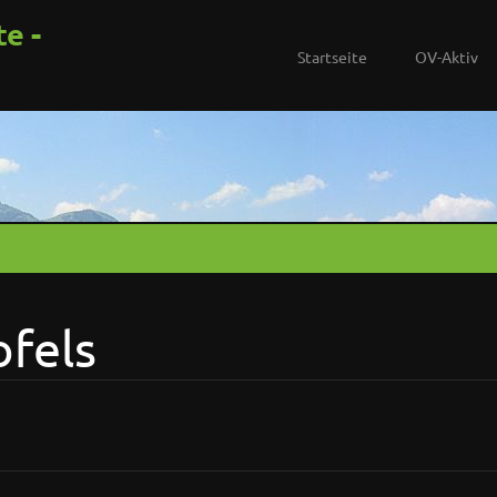
te -
Startseite
OV-Aktiv
ofels