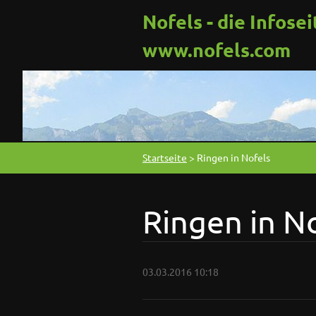
Nofels - die Infosei
www.nofels.com
Startseite
>
Ringen in Nofels
Ringen in N
03.03.2016 10:18