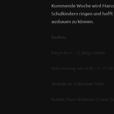
Kommende Woche wird Marco K
Schulkindern ringen und hofft
ausbauen zu können.
Factbox:
Ringen für 6 – 12 jährige Schüler
Jeden Dienstag von 16.00 – 17.15 Uhr
Turnhalle der Volksschule Nofels
Kontakt: Marco Köhlmeier (Coach) Te