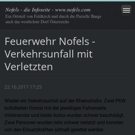
Nofels - die Infoseite - www.nofels.com
Ein Ortsteil von Feldkirch und durch die Parzelle Bangs
auch das westlichste Dorf Österreichs
Feuerwehr Nofels -
Verkehrsunfall mit
Verletzten
22.10.2017 17:25
Wieder ein Verkehrsunfall auf der Rheinstraße. Zwei PKW
kollidierten frontal mit der jeweiligen Fahrerseite
miteinander und beide Autos wurden schwer beschädigt.
Zwei Personen wurden teils schwer verletzt und konnten
von den Einsatzkräften schnell gerettet werden.