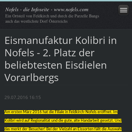
Nofels - die Infoseite - www.nofels.com
Ein Ortsteil von Feldkirch und durch die Parzelle Bangs
auch das westlichste Dorf Österreichs
Eismanufaktur Kolibri in
Nofels - 2. Platz der
beliebtesten Eisdielen
Vorarlbergs
29.07.2016 16:15
Am ersten März 2016 hat die Filiale in Feldkirch-Nofels eröffnet. Im
Kolibri wird auf Regionalität und die gute, alte Handarbeit gesetzt. Und
das merkt der Besucher! Bei der Vielzahl an Eissorten fällt die Auswahl