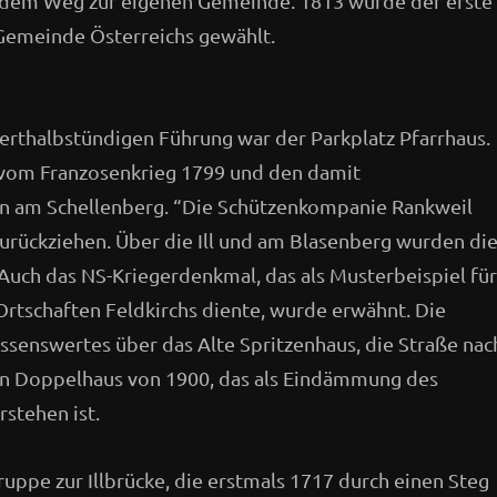
f dem Weg zur eigenen Gemeinde. 1813 wurde der erste
 Gemeinde Österreichs gewählt.
derthalbstündigen Führung war der Parkplatz Pfarrhaus.
h vom Franzosenkrieg 1799 und den damit
am Schellenberg. “Die Schützenkompanie Rankweil
urückziehen. Über die Ill und am Blasenberg wurden di
Auch das NS-Kriegerdenkmal, das als Musterbeispiel für
rtschaften Feldkirchs diente, wurde erwähnt. Die
ssenswertes über das Alte Spritzenhaus, die Straße nac
in Doppelhaus von 1900, das als Eindämmung des
stehen ist.
Gruppe zur Illbrücke, die erstmals 1717 durch einen Steg