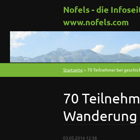
Nofels - die Infosei
www.nofels.com
Startseite
>
70 Teilnehmer bei geschic
70 Teilnehm
Wanderung 
03.05.2016 12:38