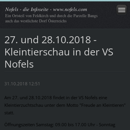
Nofels - die Infoseite - www.nofels.com
Ein Ortsteil von Feldkirch und durch die Parzelle Bangs
auch das westlichste Dorf Österreichs
27. und 28.10.2018 -
Kleintierschau in der VS
Nofels
31.10.2018 12:51
Am 27. und 28.10.2018 findet in der VS Nofels eine
Kleintierzuchtschau unter dem Motto "Freude an Kleintieren"
statt.
Öffnungszeiten Samstag: 09.00 bis 17.00 Uhr - Sonntag