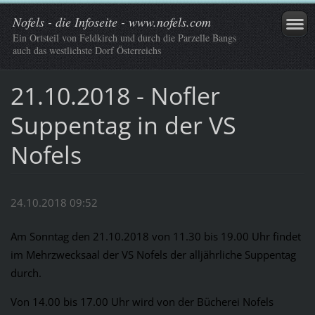
Nofels - die Infoseite - www.nofels.com
Ein Ortsteil von Feldkirch und durch die Parzelle Bangs
auch das westlichste Dorf Österreichs
21.10.2018 - Nofler
Suppentag in der VS
Nofels
24.10.2018 09:52
Am Sonntag den 21.10.2018 von 11.30 bis 19.00 Uhr findet
im Mehrzwecksaal der VS Nofels der alljährliche Suppentag
durch.
Von 14.00 bis 17.00 Uhr wird von der Bücherei Nofels