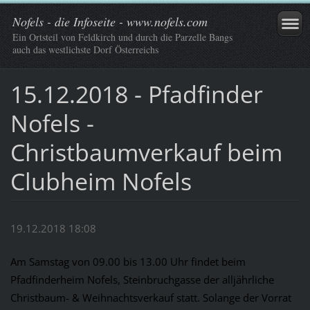
Nofels - die Infoseite - www.nofels.com
Ein Ortsteil von Feldkirch und durch die Parzelle Bangs
auch das westlichste Dorf Österreichs
15.12.2018 - Pfadfinder
Nofels -
Christbaumverkauf beim
Clubheim Nofels
19.12.2018 18:08
Am Samstag von 09.00 bis 13.00 Uhr findet beim
Pfadfinderheim Nofels, Steinbruchgasse der alljährliche
Christbaum- & Weihnachtsverkauf statt. Solange der Vorrat