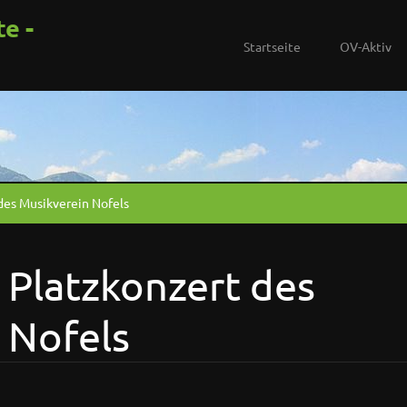
te -
Startseite
OV-Aktiv
des Musikverein Nofels
 Platzkonzert des
 Nofels