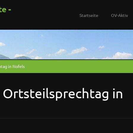
te -
Startseite
OV-Aktiv
htag in Nofels
 Ortsteilsprechtag in